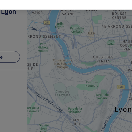
- Lyon
re