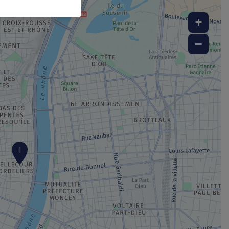
+
−
1