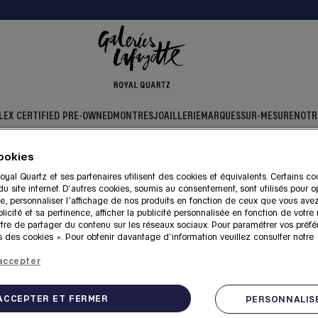
LEX CERTIFIED PRE-OWNED
MONTRES
JOAILLERIE
MARQUES
SUR-MESURE
NOTR
ookies
oyal Quartz et ses partenaires utilisent des cookies et équivalents. Certains co
 Galeries Lafayette Royal 
 site internet. D'autres cookies, soumis au consentement, sont utilisés pour op
e, personnaliser l’affichage de nos produits en fonction de ceux que vous ave
licité et sa pertinence, afficher la publicité personnalisée en fonction de votre
ttre de partager du contenu sur les réseaux sociaux. Pour paramétrer vos préfé
 des cookies ». Pour obtenir davantage d'information veuillez consulter notre
accepter
utique Galeries Lafayette Royal Quartz à 
ACCEPTER ET FERMER
PERSONNALISE