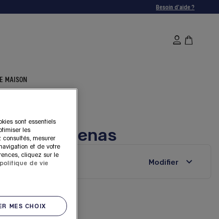
Besoin d'aide ?
E MAISON
okies sont essentiels
Quartz à Genas
timiser les
z consultés, mesurer
 navigation et de votre
rences, cliquez sur le
Modifier
politique de vie
Genas
R MES CHOIX