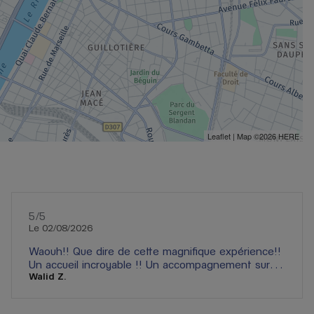
Leaflet
| Map ©2026
HERE
5
/5
Note de 5 sur 5
Le 02/08/2026
Waouh!! Que dire de cette magnifique expérience!!
Un accueil incroyable !! Un accompagnement sur-
Walid Z.
mesure pour une expérience inoubliable!! Une très
belle équipe, qui est très impliqué dans le bien-être
de ses clients. Je tenais à féliciter tout