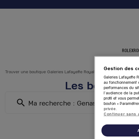
ROLEX
RO
Gestion des c
Trouver une boutique Galeries Lafayette Royal Quartz
Genas
Galeries Lafayette R
Les boutiques
au fonctionnement du
performances du sit
l'audience de la pub
profil et vous perme
Ma recherche :
Genas
bouton « Paramètres
privée.
Continuer sans 
1 bo