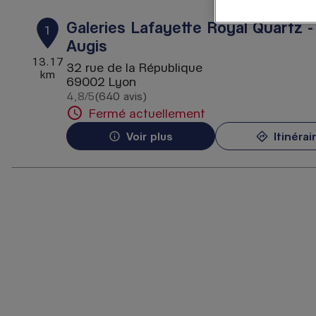
Galeries Lafayette Royal Quartz 
1
Augis
13.17
32 rue de la République
km
69002 Lyon
4,8
/5
(640 avis)
Note de 4.8 sur 5
Fermé actuellement
Voir plus
Itinérai