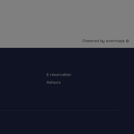
particulièrement Guio pour m’avoir fait découvrir ce
monde magnifique. Un énorme MERCI Guio, pour
votre qualité d’accompagnement qui est juste
exceptionnel… Vous m’avez conquis. 😇
Powered by
evermaps ©
E-réservation
Retours