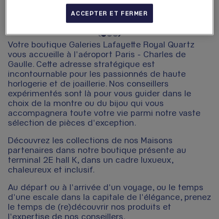
ACCEPTER ET FERMER
Votre boutique Galeries Lafayette Royal Quartz
vous accueille à l'aéroport Paris - Charles de
Gaulle. Cette adresse stratégique est
incontournable pour les passionnés de haute
horlogerie et de joaillerie. Nos conseillers
expérimentés sont là pour vous guider dans le
choix de la montre ou du bijou qui vous
accompagnera toute votre vie parmi notre vaste
sélection de pièces d'exception.
Découvrez les collections de nos Maisons
partenaires dans notre boutique présente au
terminal 2E hall K, dans un cadre luxueux,
chaleureux et inclusif.
Au départ ou à l'arrivée d'un voyage, ou le temps
d'une escale dans la capitale de l'élégance, prenez
le temps de (re)découvrir nos produits et
l'expertise de nos conseillers.