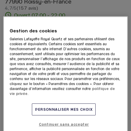
77990 Roissy-en-France
4,7
/5
(157 avis)
Note de 4.7 sur 5
Ouvert 07:00 - 22:00
Afficher le numéro
Gestion des cookies
Galeries Lafayette Royal Quartz et ses partenaires utilisent des
Prendre Rendez-vous
cookies et équivalents. Certains cookies sont essentiels au
fonctionnement du site internet. D'autres cookies, soumis au
consentement, sont utilisés pour optimiser les performances du
Itinéraire
site, personnaliser l’affichage de nos produits en fonction de ceux
que vous avez consultés, mesurer l'audience de la publicité et sa
pertinence, afficher la publicité personnalisée en fonction de votre
navigation et de votre profil et vous permettre de partager du
contenu sur les réseaux sociaux. Pour paramétrer vos préférences,
cliquez sur le bouton « Paramètres des cookies ». Pour obtenir
davantage d'information veuillez consulter notre
politique de
vie privée.
PERSONNALISER MES CHOIX
Continuer sans accepter