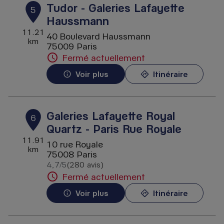
Tudor - Galeries Lafayette
5
Haussmann
11.21
40 Boulevard Haussmann
km
75009 Paris
Fermé actuellement
Voir plus
Itinéraire
Galeries Lafayette Royal
6
Quartz - Paris Rue Royale
11.91
10 rue Royale
km
75008 Paris
4,7
/5
(280 avis)
Note de 4.7 sur 5
Fermé actuellement
Voir plus
Itinéraire