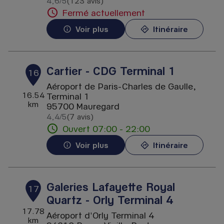
4,6
/5
(123 avis)
Note de 4.6 sur 5
Fermé actuellement
Voir plus
Itinéraire
Cartier - CDG Terminal 1
16
Aéroport de Paris-Charles de Gaulle,
16.54
Terminal 1
km
95700 Mauregard
4,4
/5
(7 avis)
Note de 4.4 sur 5
Ouvert 07:00 - 22:00
Voir plus
Itinéraire
Galeries Lafayette Royal
17
Quartz - Orly Terminal 4
17.78
Aéroport d'Orly Terminal 4
km