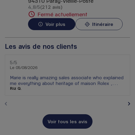
94310 Paray-Vieille-Poste
4,8
/5
(212 avis)
Note de 4.8 sur 5
Fermé actuellement
Voir plus
Itinéraire
Les avis de nos clients
5
/5
Note de 5 sur 5
Le 05/08/2026
Marie is really amazing sales associate who explained
me everything about heritage of maison Rolex ,
Riz Q.
warranty and technicalities of complex watches .
Gallery Lafayette store is lucky to have Sales
associate like Marie who are passionate about
Horlogerie . Her smile , her expert opinion and i
depth knowledge makes a big différence . This is the
first time i was whole heartedly welcomed by Rolex
Voir tous les avis
SA in boutique. 10/10 well done 👏👏👏