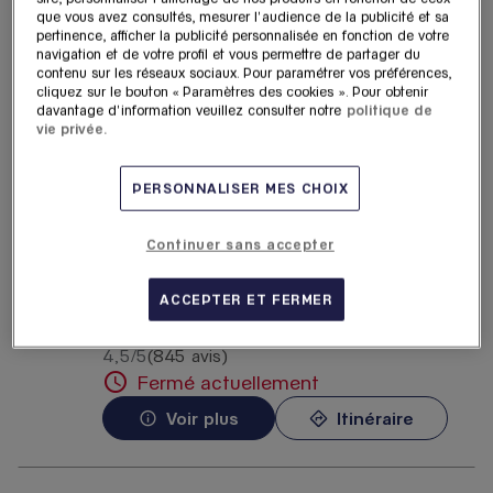
Lafayette Haussmann
que vous avez consultés, mesurer l'audience de la publicité et sa
pertinence, afficher la publicité personnalisée en fonction de votre
11.21
40 Boulevard Haussmann
navigation et de votre profil et vous permettre de partager du
km
75009 Paris
contenu sur les réseaux sociaux. Pour paramétrer vos préférences,
cliquez sur le bouton « Paramètres des cookies ». Pour obtenir
4,7
/5
(26 avis)
Note de 4.7 sur 5
davantage d'information veuillez consulter notre
politique de
Fermé actuellement
vie privée.
Voir plus
Itinéraire
PERSONNALISER MES CHOIX
Rolex - Galeries Lafayette
Continuer sans accepter
4
Haussmann
ACCEPTER ET FERMER
11.21
40 Boulevard Haussmann
km
75009 Paris
4,5
/5
(845 avis)
Note de 4.5 sur 5
Fermé actuellement
Voir plus
Itinéraire