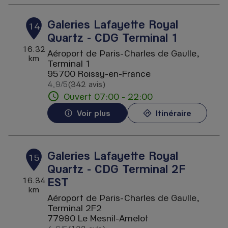
Galeries Lafayette Royal
14
Quartz - CDG Terminal 1
16.32
Aéroport de Paris-Charles de Gaulle,
km
Terminal 1
95700 Roissy-en-France
4,9
/5
(342 avis)
Note de 4.9 sur 5
Ouvert 07:00 - 22:00
Voir plus
Itinéraire
Galeries Lafayette Royal
15
Quartz - CDG Terminal 2F
EST
16.34
km
Aéroport de Paris-Charles de Gaulle,
Terminal 2F2
77990 Le Mesnil-Amelot