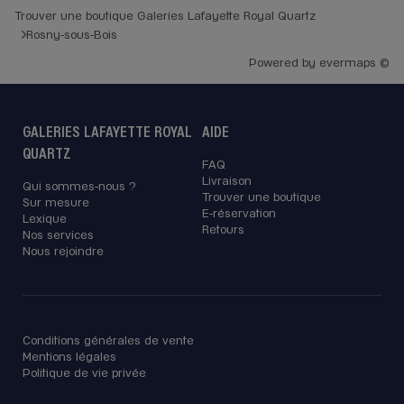
Trouver une boutique Galeries Lafayette Royal Quartz
Rosny-sous-Bois
Powered by
evermaps ©
GALERIES LAFAYETTE ROYAL
AIDE
QUARTZ
FAQ
Livraison
Qui sommes-nous ?
Trouver une boutique
Sur mesure
E-réservation
Lexique
Retours
Nos services
Nous rejoindre
Conditions générales de vente
Mentions légales
Politique de vie privée