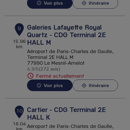
Voir plus
Itinéraire
Galeries Lafayette Royal
9
Quartz - CDG Terminal 2E
HALL M
15.96
km
Aéroport de Paris-Charles de Gaulle,
Terminal 2E HALL M
77990 Le Mesnil-Amelot
4,9
/5
(272 avis)
Note de 4.9 sur 5
Fermé actuellement
Voir plus
Itinéraire
Cartier - CDG Terminal 2E
10
HALL K
16.04
Aéroport de Paris-Charles de Gaulle,
km