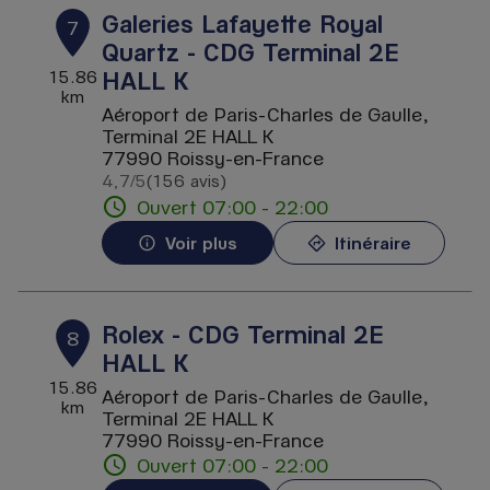
Galeries Lafayette Royal
7
Quartz - CDG Terminal 2E
HALL K
15.86
km
Aéroport de Paris-Charles de Gaulle,
Terminal 2E HALL K
77990 Roissy-en-France
4,7
/5
(156 avis)
Note de 4.7 sur 5
Ouvert 07:00 - 22:00
Voir plus
Itinéraire
Rolex - CDG Terminal 2E
8
HALL K
15.86
Aéroport de Paris-Charles de Gaulle,
km
Terminal 2E HALL K
77990 Roissy-en-France
Ouvert 07:00 - 22:00