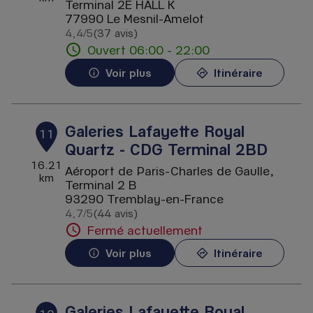
Terminal 2E HALL K
77990 Le Mesnil-Amelot
4,4
/5
(37 avis)
Note de 4.4 sur 5
Ouvert 06:00 - 22:00
Voir plus
Itinéraire
Galeries Lafayette Royal
11
Quartz - CDG Terminal 2BD
16.21
Aéroport de Paris-Charles de Gaulle,
km
Terminal 2 B
93290 Tremblay-en-France
4,7
/5
(44 avis)
Note de 4.7 sur 5
Fermé actuellement
Voir plus
Itinéraire
Galeries Lafayette Royal