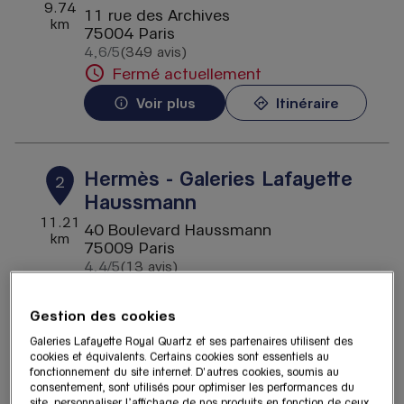
9.74
11 rue des Archives
km
75004 Paris
4,6
/5
(349 avis)
Note de 4.6 sur 5
Fermé actuellement
Voir plus
Itinéraire
Hermès - Galeries Lafayette
2
Haussmann
11.21
40 Boulevard Haussmann
km
75009 Paris
4,4
/5
(13 avis)
Note de 4.4 sur 5
Fermé actuellement
Gestion des cookies
Voir plus
Itinéraire
Galeries Lafayette Royal Quartz et ses partenaires utilisent des
cookies et équivalents. Certains cookies sont essentiels au
fonctionnement du site internet. D'autres cookies, soumis au
consentement, sont utilisés pour optimiser les performances du
HO&JO Vintage - Galeries
3
site, personnaliser l’affichage de nos produits en fonction de ceux