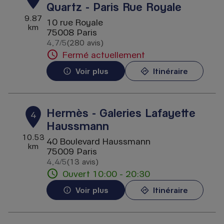
Quartz - Paris Rue Royale
9.87
10 rue Royale
km
75008 Paris
4,7
/5
(280 avis)
Note de 4.7 sur 5
Fermé actuellement
Voir plus
Itinéraire
Hermès - Galeries Lafayette
4
Haussmann
10.53
40 Boulevard Haussmann
km
75009 Paris
4,4
/5
(13 avis)
Note de 4.4 sur 5
Ouvert 10:00 - 20:30
Voir plus
Itinéraire