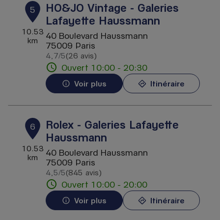
HO&JO Vintage - Galeries
5
Lafayette Haussmann
10.53
40 Boulevard Haussmann
km
75009 Paris
4,7
/5
(26 avis)
Note de 4.7 sur 5
Ouvert 10:00 - 20:30
Voir plus
Itinéraire
Rolex - Galeries Lafayette
6
Haussmann
10.53
40 Boulevard Haussmann
km
75009 Paris
4,5
/5
(845 avis)
Note de 4.5 sur 5
Ouvert 10:00 - 20:00
Voir plus
Itinéraire