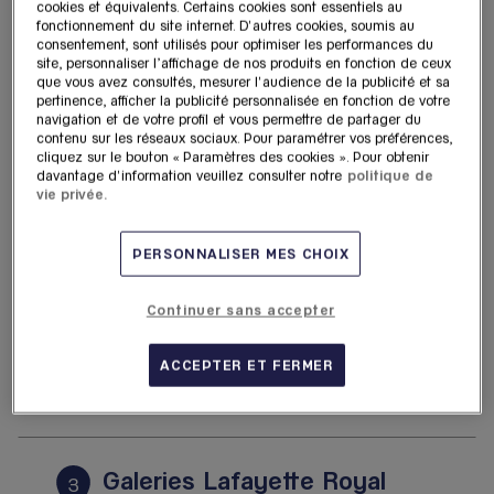
cookies et équivalents. Certains cookies sont essentiels au
6.32
Aéroport d'Orly Terminal 4
fonctionnement du site internet. D'autres cookies, soumis au
km
94310 Paray-Vieille-Poste
consentement, sont utilisés pour optimiser les performances du
4,8
/5
(212 avis)
site, personnaliser l’affichage de nos produits en fonction de ceux
Note de 4.8 sur 5
que vous avez consultés, mesurer l'audience de la publicité et sa
Ouvert 06:00 - 20:45
pertinence, afficher la publicité personnalisée en fonction de votre
navigation et de votre profil et vous permettre de partager du
Voir plus
Itinéraire
contenu sur les réseaux sociaux. Pour paramétrer vos préférences,
cliquez sur le bouton « Paramètres des cookies ». Pour obtenir
davantage d'information veuillez consulter notre
politique de
vie privée.
Galeries Lafayette Royal
2
Quartz - Paris Marais
PERSONNALISER MES CHOIX
9.23
11 rue des Archives
km
75004 Paris
Continuer sans accepter
4,6
/5
(349 avis)
Note de 4.6 sur 5
Fermé actuellement
ACCEPTER ET FERMER
Voir plus
Itinéraire
Galeries Lafayette Royal
3