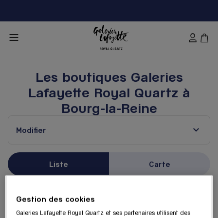
Les boutiques Galeries
Lafayette Royal Quartz à
Bourg-la-Reine
Modifier
Liste
Carte
Galeries Lafayette Royal
Gestion des cookies
1
Quartz - Orly Terminal 4
Galeries Lafayette Royal Quartz et ses partenaires utilisent des