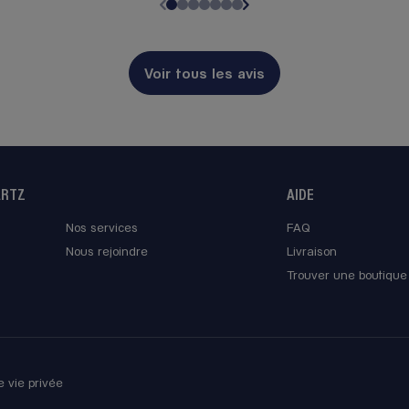
re
Voir tous les avis
tte
ARTZ
AIDE
re
Nos services
FAQ
Nous rejoindre
Livraison
Trouver une boutique
smann
e vie privée