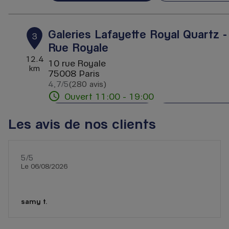
Galeries Lafayette Royal Quartz -
3
Rue Royale
12.4
10 rue Royale
km
75008 Paris
4,7
/5
(280 avis)
Note de 4.7 sur 5
Ouvert 11:00 - 19:00
Voir plus
Itinérai
Les avis de nos clients
Hermès - Galeries Lafayette
4
5
/5
Note de 5 sur 5
Le 06/08/2026
Haussmann
12.7
40 Boulevard Haussmann
km
75009 Paris
samy t.
4,4
/5
(13 avis)
Note de 4.4 sur 5
Ouvert 10:00 - 20:30