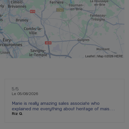
Leaflet
| Map ©2026
HERE
5
/5
Note de 5 sur 5
Le 05/08/2026
Marie is really amazing sales associate who
explained me everything about heritage of maison
Riz Q.
Rolex , warranty and technicalities of complex
watches . Gallery Lafayette store is lucky to have
Sales associate like Marie who are passionate