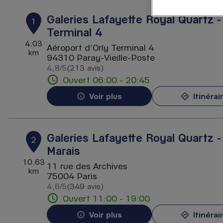
Galeries Lafayette Royal Quartz -
1
Terminal 4
4.03
Aéroport d'Orly Terminal 4
km
94310 Paray-Vieille-Poste
4,8
/5
(213 avis)
Note de 4.8 sur 5
Ouvert 06:00 - 20:45
Voir plus
Itinérai
Galeries Lafayette Royal Quartz -
2
Marais
10.63
11 rue des Archives
km
75004 Paris
4,6
/5
(349 avis)
Note de 4.6 sur 5
Ouvert 11:00 - 19:00
Voir plus
Itinérai