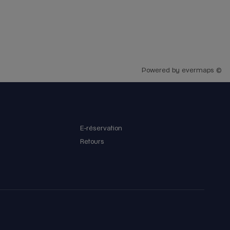
about Horlogerie . Her smile , her expert opinion
and i depth knowledge makes a big différence .
This is the first time i was whole heartedly
welcomed by Rolex SA in boutique. 10/10 well
done 👏👏👏
Powered by
evermaps ©
E-réservation
Retours