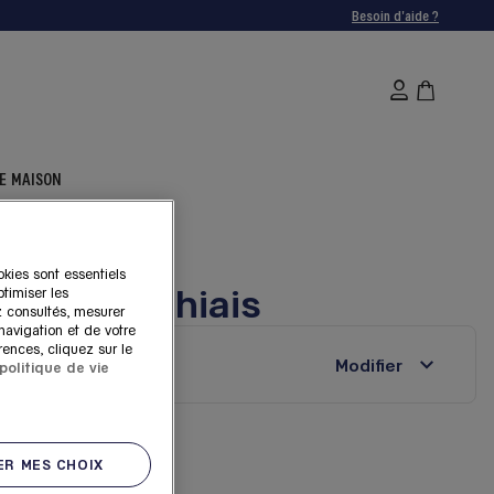
Besoin d'aide ?
E MAISON
okies sont essentiels
uartz à Thiais
timiser les
z consultés, mesurer
 navigation et de votre
rences, cliquez sur le
Modifier
politique de vie
Thiais
R MES CHOIX