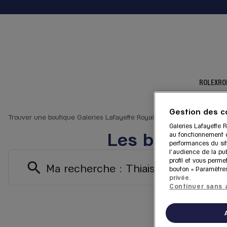
ROLEX
RO
Gestion des c
Trouver une boutique Galeries Lafayette Royal Quartz
Thiais
Galeries Lafayette R
Les boutiques
au fonctionnement du
performances du sit
l'audience de la pub
profil et vous perme
Ma recherche :
Thiais
bouton « Paramètres
privée.
Continuer sans 
13 bo