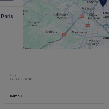
1
 Paris
re
5
/5
Note de 5 sur 5
Le 06/08/2026
Kamo K.