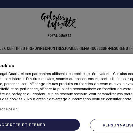
LEX CERTIFIED PRE-OWNED
MONTRES
JOAILLERIE
MARQUES
SUR-MESURE
NOTR
ookies
oyal Quartz et ses partenaires utilisent des cookies et équivalents. Certains co
 Galeries Lafayette Royal Q
 site internet. D'autres cookies, soumis au consentement, sont utilisés pour op
e, personnaliser l’affichage de nos produits en fonction de ceux que vous ave
licité et sa pertinence, afficher la publicité personnalisée en fonction de votre
ttre de partager du contenu sur les réseaux sociaux. Pour paramétrer vos préfé
 des cookies ». Pour obtenir davantage d'information veuillez consulter notre
accepter
utiques Galeries Lafayette Royal Quartz à 
ACCEPTER ET FERMER
PERSONNALISE