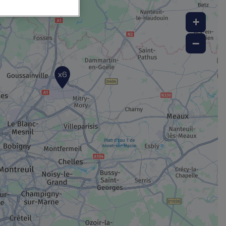
+
−
x6