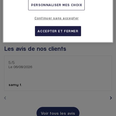
25.5
Aéroport d'Orly Terminal 4
PERSONNALISER MES CHOIX
km
94310 Paray-Vieille-Poste
4,8
/5
(213 avis)
Note de 4.8 sur 5
Continuer sans accepter
Fermé actuellement
Voir plus
Itinéraire
ACCEPTER ET FERMER
Les avis de nos clients
5
/5
Note de 5 sur 5
Le 06/08/2026
samy t.
Voir tous les avis