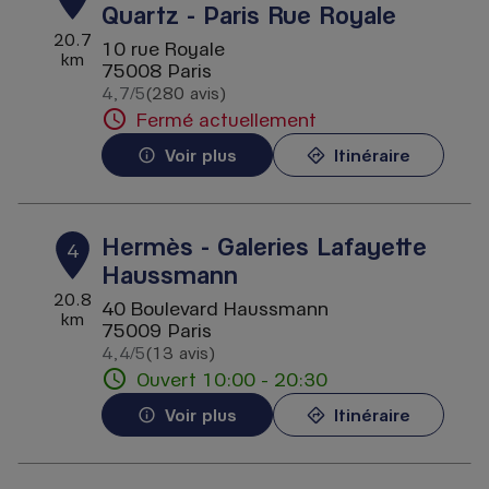
Quartz - Paris Rue Royale
20.7
10 rue Royale
km
75008 Paris
4,7
/5
(280 avis)
Note de 4.7 sur 5
Fermé actuellement
Voir plus
Itinéraire
Hermès - Galeries Lafayette
4
Haussmann
20.8
40 Boulevard Haussmann
km
75009 Paris
4,4
/5
(13 avis)
Note de 4.4 sur 5
Ouvert 10:00 - 20:30
Voir plus
Itinéraire