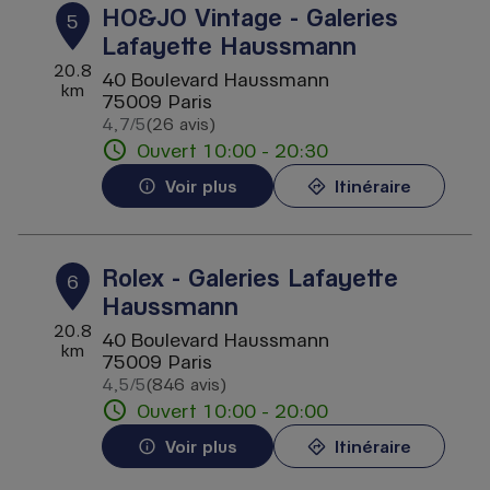
HO&JO Vintage - Galeries
5
Lafayette Haussmann
20.8
40 Boulevard Haussmann
km
75009 Paris
4,7
/5
(26 avis)
Note de 4.7 sur 5
Ouvert 10:00 - 20:30
Voir plus
Itinéraire
Rolex - Galeries Lafayette
6
Haussmann
20.8
40 Boulevard Haussmann
km
75009 Paris
4,5
/5
(846 avis)
Note de 4.5 sur 5
Ouvert 10:00 - 20:00
Voir plus
Itinéraire