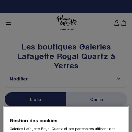
Les boutiques Galeries
Lafayette Royal Quartz à
Yerres
Modifier
Liste
Carte
Galeries Lafayette Royal
Gestion des cookies
1
Quartz - Orly Terminal 4
Galeries Lafayette Royal Quartz et ses partenaires utilisent des