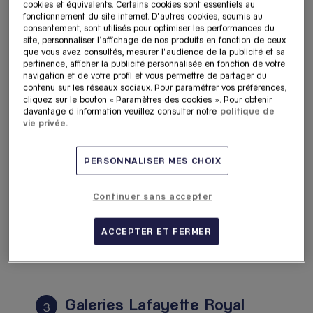
cookies et équivalents. Certains cookies sont essentiels au
9.12
Aéroport d'Orly Terminal 4
fonctionnement du site internet. D'autres cookies, soumis au
km
94310 Paray-Vieille-Poste
consentement, sont utilisés pour optimiser les performances du
4,8
/5
(213 avis)
site, personnaliser l’affichage de nos produits en fonction de ceux
Note de 4.8 sur 5
que vous avez consultés, mesurer l'audience de la publicité et sa
Ouvert 06:00 - 20:45
pertinence, afficher la publicité personnalisée en fonction de votre
navigation et de votre profil et vous permettre de partager du
Voir plus
Itinéraire
contenu sur les réseaux sociaux. Pour paramétrer vos préférences,
cliquez sur le bouton « Paramètres des cookies ». Pour obtenir
davantage d'information veuillez consulter notre
politique de
vie privée.
Galeries Lafayette Royal
2
Quartz - Paris Marais
PERSONNALISER MES CHOIX
18.53
11 rue des Archives
km
75004 Paris
Continuer sans accepter
4,6
/5
(349 avis)
Note de 4.6 sur 5
Fermé actuellement
ACCEPTER ET FERMER
Voir plus
Itinéraire
Galeries Lafayette Royal
3