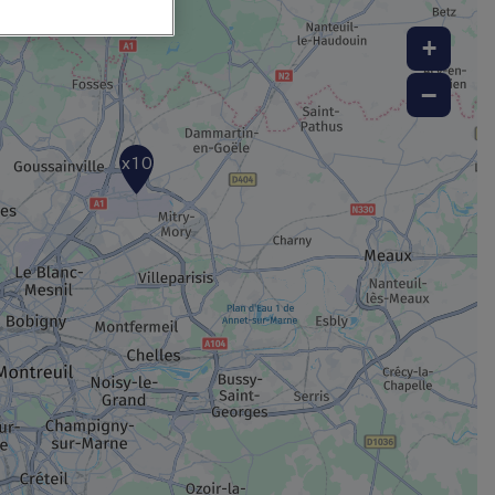
+
−
x10