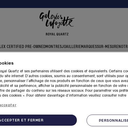
LEX CERTIFIED PRE-OWNED
MONTRES
JOAILLERIE
MARQUES
SUR-MESURE
NOTR
ookies
Garenne
oyal Quartz et ses partenaires utilisent des cookies et équivalents. Certains co
s Lafayette Royal Quartz à
 site internet. D'autres cookies, soumis au consentement, sont utilisés pour op
e, personnaliser l’affichage de nos produits en fonction de ceux que vous ave
licité et sa pertinence, afficher la publicité personnalisée en fonction de votre
ttre de partager du contenu sur les réseaux sociaux. Pour paramétrer vos préfé
ne
 des cookies ». Pour obtenir davantage d'information veuillez consulter notre
accepter
Galeries Lafayette Royal Quartz à Villene
ACCEPTER ET FERMER
PERSONNALISE