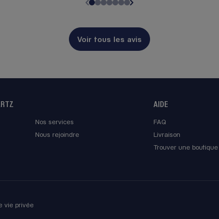
 Paris
Voir tous les avis
re
ARTZ
AIDE
Nos services
FAQ
 Paris
Nous rejoindre
Livraison
Trouver une boutique
re
e vie privée