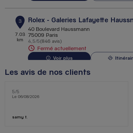
Rolex - Galeries Lafayette Haus
3
40 Boulevard Haussmann
7.03
75009 Paris
km
4,5
/5
(846 avis)
Note de 4.5 sur 5
Fermé actuellement
Voir plus
Itinérai
Les avis de nos clients
Tudor - Galeries Lafayette Haus
4
5
/5
40 Boulevard Haussmann
Note de 5 sur 5
Le 06/08/2026
7.03
75009 Paris
km
Fermé actuellement
Voir plus
Itinérai
samy t.