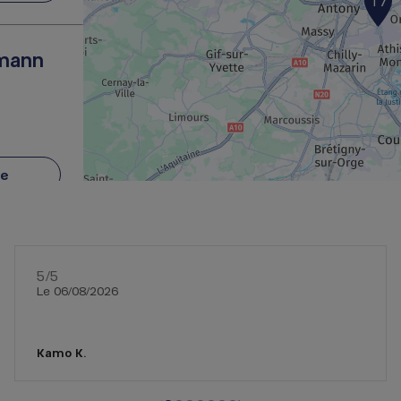
17
smann
re
smann
5
/5
Note de 5 sur 5
Le 06/08/2026
re
Kamo K.