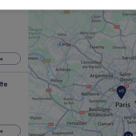
re
tte
x6
re