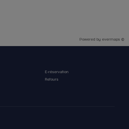
about Horlogerie . Her smile , her expert opinion
and i depth knowledge makes a big différence .
This is the first time i was whole heartedly
welcomed by Rolex SA in boutique. 10/10 well
done 👏👏👏
Powered by
evermaps ©
E-réservation
Retours