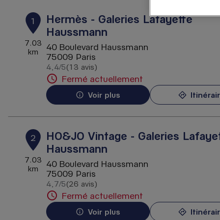
Hermès - Galeries Lafayette
1
Haussmann
7.03
40 Boulevard Haussmann
km
75009 Paris
4,4
/5
(13 avis)
Note de 4.4 sur 5
Fermé actuellement
Voir plus
Itinérai
HO&JO Vintage - Galeries Lafaye
2
Haussmann
7.03
40 Boulevard Haussmann
km
75009 Paris
4,7
/5
(26 avis)
Note de 4.7 sur 5
Fermé actuellement
Voir plus
Itinérai