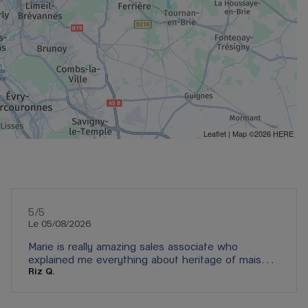
Leaflet
| Map ©2026
HERE
5
/5
Note de 5 sur 5
Le 05/08/2026
Marie is really amazing sales associate who
explained me everything about heritage of maison
Riz Q.
Rolex , warranty and technicalities of complex
watches . Gallery Lafayette store is lucky to have
Sales associate like Marie who are passionate