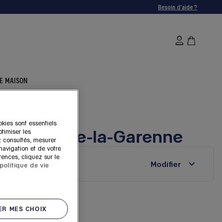
Besoin d'aide ?
E MAISON
okies sont essentiels
 Villeneuve-la-Garenne
timiser les
z consultés, mesurer
 navigation et de votre
rences, cliquez sur le
Modifier
politique de vie
uve-la-Garenne
R MES CHOIX