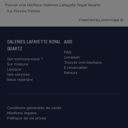
Trouver une boutique Galeries Lafayette Royal Quartz
Le Plessis-Trévise
Powered by
evermaps ©
GALERIES LAFAYETTE ROYAL
AIDE
QUARTZ
FAQ
Livraison
Qui sommes-nous ?
Trouver une boutique
Sur mesure
E-réservation
Lexique
Retours
Nos services
Nous rejoindre
Conditions générales de vente
Mentions légales
Politique de vie privée