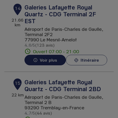
Galeries Lafayette Royal
14
Quartz - CDG Terminal 2F
EST
21.66
km
Aéroport de Paris-Charles de Gaulle,
Terminal 2F2
77990 Le Mesnil-Amelot
4,6
/5
(123 avis)
Note de 4.6 sur 5
Ouvert 07:00 - 21:00
Voir plus
Itinéraire
Galeries Lafayette Royal
15
Quartz - CDG Terminal 2BD
22 km
Aéroport de Paris-Charles de Gaulle,
Terminal 2 B
93290 Tremblay-en-France
4,7
/5
(44 avis)
Note de 4.7 sur 5