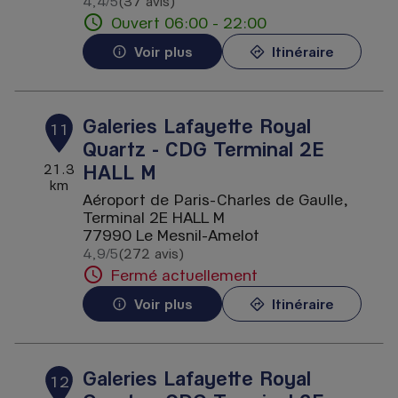
4,4
/5
(37 avis)
Note de 4.4 sur 5
Ouvert 06:00 - 22:00
Voir plus
Itinéraire
Galeries Lafayette Royal
11
Quartz - CDG Terminal 2E
HALL M
21.3
km
Aéroport de Paris-Charles de Gaulle,
Terminal 2E HALL M
77990 Le Mesnil-Amelot
4,9
/5
(272 avis)
Note de 4.9 sur 5
Fermé actuellement
Voir plus
Itinéraire
Galeries Lafayette Royal
12