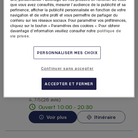
Haussmann
que vous avez consultés, mesurer l'audience de la publicité et sa
pertinence, afficher la publicité personnalisée en fonction de votre
18.88
40 Boulevard Haussmann
navigation et de votre profil et vous permettre de partager du
km
75009 Paris
contenu sur les réseaux sociaux. Pour paramétrer vos préférences,
cliquez sur le bouton « Paramètres des cookies ». Pour obtenir
4,4
/5
(13 avis)
Note de 4.4 sur 5
davantage d'information veuillez consulter notre
politique de
Ouvert 10:00 - 20:30
vie privée.
Voir plus
Itinéraire
PERSONNALISER MES CHOIX
HO&JO Vintage - Galeries
Continuer sans accepter
4
Lafayette Haussmann
ACCEPTER ET FERMER
18.88
40 Boulevard Haussmann
km
75009 Paris
4,7
/5
(26 avis)
Note de 4.7 sur 5
Ouvert 10:00 - 20:30
Voir plus
Itinéraire