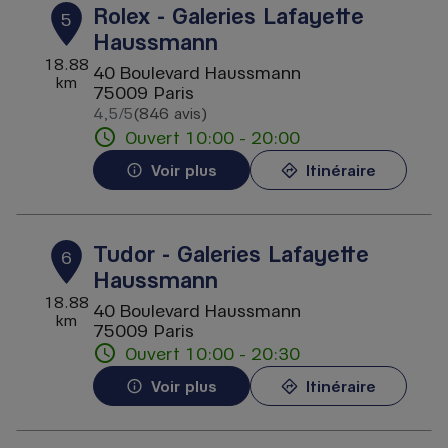
Rolex - Galeries Lafayette
5
Haussmann
18.88
40 Boulevard Haussmann
km
75009 Paris
4,5
/5
(846 avis)
Note de 4.5 sur 5
Ouvert 10:00 - 20:00
Voir plus
Itinéraire
Tudor - Galeries Lafayette
6
Haussmann
18.88
40 Boulevard Haussmann
km
75009 Paris
Ouvert 10:00 - 20:30
Voir plus
Itinéraire