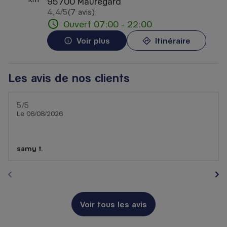
95700 Mauregard
4,4
/5
(7 avis)
Note de 4.4 sur 5
Ouvert 07:00 - 22:00
Voir plus
Itinéraire
Les avis de nos clients
5
/5
Note de 5 sur 5
Le 06/08/2026
samy t.
Voir tous les avis