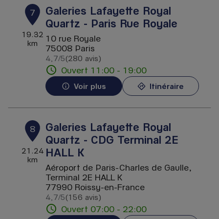
Galeries Lafayette Royal
7
Quartz - Paris Rue Royale
19.32
10 rue Royale
km
75008 Paris
4,7
/5
(280 avis)
Note de 4.7 sur 5
Ouvert 11:00 - 19:00
Voir plus
Itinéraire
Galeries Lafayette Royal
8
Quartz - CDG Terminal 2E
HALL K
21.24
km
Aéroport de Paris-Charles de Gaulle,
Terminal 2E HALL K
77990 Roissy-en-France
4,7
/5
(156 avis)
Note de 4.7 sur 5
Ouvert 07:00 - 22:00