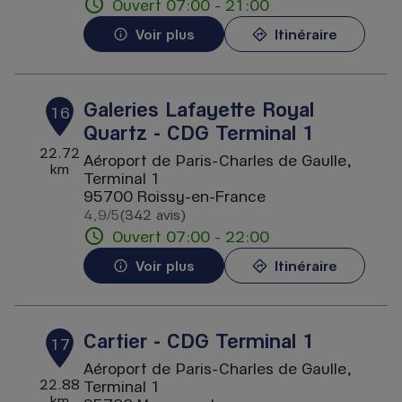
Ouvert 07:00 - 21:00
Voir plus
Itinéraire
Galeries Lafayette Royal
16
Quartz - CDG Terminal 1
22.72
Aéroport de Paris-Charles de Gaulle,
km
Terminal 1
95700 Roissy-en-France
4,9
/5
(342 avis)
Note de 4.9 sur 5
Ouvert 07:00 - 22:00
Voir plus
Itinéraire
Cartier - CDG Terminal 1
17
Aéroport de Paris-Charles de Gaulle,
22.88
Terminal 1
km