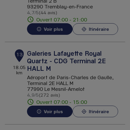
Terminal 2 B
93290 Tremblay-en-France
4,7
/5
(44 avis)
Note de 4.7 sur 5
Ouvert 07:00 - 21:00
Voir plus
Itinéraire
Galeries Lafayette Royal
13
Quartz - CDG Terminal 2E
HALL M
18.05
km
Aéroport de Paris-Charles de Gaulle,
Terminal 2E HALL M
77990 Le Mesnil-Amelot
4,9
/5
(272 avis)
Note de 4.9 sur 5
Ouvert 07:00 - 15:00
Voir plus
Itinéraire