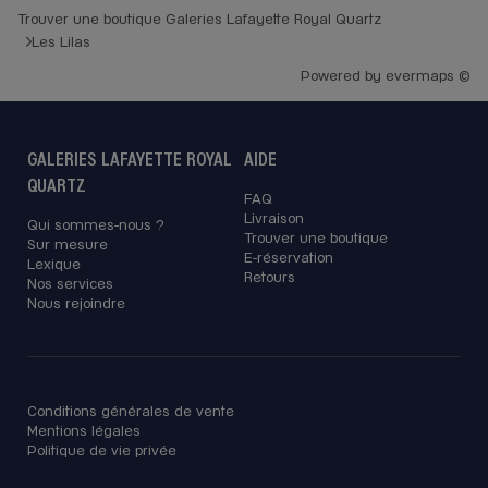
Trouver une boutique Galeries Lafayette Royal Quartz
Les Lilas
Powered by
evermaps ©
GALERIES LAFAYETTE ROYAL
AIDE
QUARTZ
FAQ
Livraison
Qui sommes-nous ?
Trouver une boutique
Sur mesure
E-réservation
Lexique
Retours
Nos services
Nous rejoindre
Conditions générales de vente
Mentions légales
Politique de vie privée