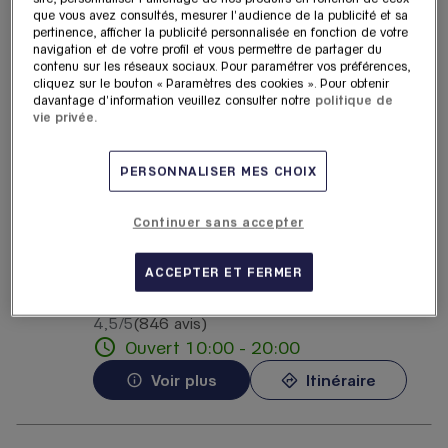
Lafayette Haussmann
que vous avez consultés, mesurer l'audience de la publicité et sa
pertinence, afficher la publicité personnalisée en fonction de votre
6.17
40 Boulevard Haussmann
navigation et de votre profil et vous permettre de partager du
km
75009 Paris
contenu sur les réseaux sociaux. Pour paramétrer vos préférences,
cliquez sur le bouton « Paramètres des cookies ». Pour obtenir
4,7
/5
(26 avis)
Note de 4.7 sur 5
davantage d'information veuillez consulter notre
politique de
Ouvert 10:00 - 20:30
vie privée.
Voir plus
Itinéraire
PERSONNALISER MES CHOIX
Rolex - Galeries Lafayette
Continuer sans accepter
4
Haussmann
ACCEPTER ET FERMER
6.17
40 Boulevard Haussmann
km
75009 Paris
4,5
/5
(846 avis)
Note de 4.5 sur 5
Ouvert 10:00 - 20:00
Voir plus
Itinéraire