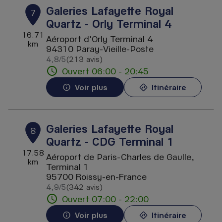
Galeries Lafayette Royal
7
Quartz - Orly Terminal 4
16.71
Aéroport d'Orly Terminal 4
km
94310 Paray-Vieille-Poste
4,8
/5
(213 avis)
Note de 4.8 sur 5
Ouvert 06:00 - 20:45
Voir plus
Itinéraire
Galeries Lafayette Royal
8
Quartz - CDG Terminal 1
17.58
Aéroport de Paris-Charles de Gaulle,
km
Terminal 1
95700 Roissy-en-France
4,9
/5
(342 avis)
Note de 4.9 sur 5
Ouvert 07:00 - 22:00
Voir plus
Itinéraire