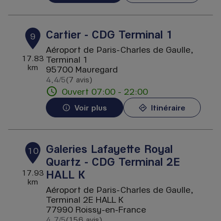
Cartier - CDG Terminal 1
9
Aéroport de Paris-Charles de Gaulle,
17.83
Terminal 1
km
95700 Mauregard
4,4
/5
(7 avis)
Note de 4.4 sur 5
Ouvert 07:00 - 22:00
Voir plus
Itinéraire
Galeries Lafayette Royal
10
Quartz - CDG Terminal 2E
HALL K
17.93
km
Aéroport de Paris-Charles de Gaulle,
Terminal 2E HALL K
77990 Roissy-en-France
4,7
/5
(156 avis)
Note de 4.7 sur 5