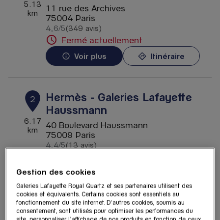
5.13
11 rue des Archives
km
75004 Paris
4,6
/5
(349 avis)
Note de 4.6 sur 5
Fermé actuellement
Voir plus
Itinéraire
Hermès - Galeries Lafayette
2
Haussmann
6.17
40 Boulevard Haussmann
km
75009 Paris
4,4
/5
(13 avis)
Note de 4.4 sur 5
Ouvert 10:00 - 20:30
Gestion des cookies
Voir plus
Itinéraire
Galeries Lafayette Royal Quartz et ses partenaires utilisent des
cookies et équivalents. Certains cookies sont essentiels au
fonctionnement du site internet. D'autres cookies, soumis au
consentement, sont utilisés pour optimiser les performances du
HO&JO Vintage - Galeries
3
site, personnaliser l’affichage de nos produits en fonction de ceux