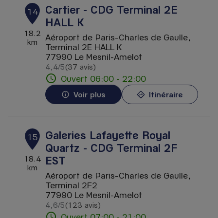
Cartier - CDG Terminal 2E
14
HALL K
18.2
Aéroport de Paris-Charles de Gaulle,
km
Terminal 2E HALL K
77990 Le Mesnil-Amelot
4,4
/5
(37 avis)
Note de 4.4 sur 5
Ouvert 06:00 - 22:00
Voir plus
Itinéraire
Galeries Lafayette Royal
15
Quartz - CDG Terminal 2F
EST
18.4
km
Aéroport de Paris-Charles de Gaulle,
Terminal 2F2
77990 Le Mesnil-Amelot
4,6
/5
(123 avis)
Note de 4.6 sur 5
Ouvert 07:00 - 21:00