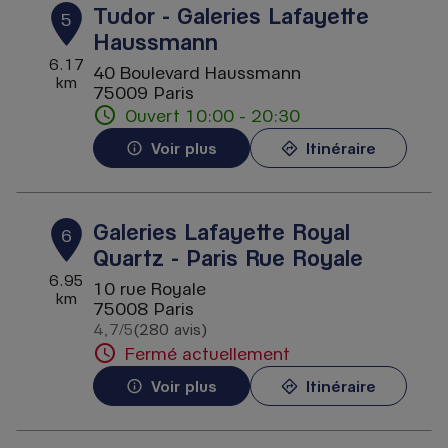
Tudor - Galeries Lafayette
5
Haussmann
6.17
40 Boulevard Haussmann
km
75009 Paris
Ouvert 10:00 - 20:30
Voir plus
Itinéraire
Galeries Lafayette Royal
6
Quartz - Paris Rue Royale
6.95
10 rue Royale
km
75008 Paris
4,7
/5
(280 avis)
Note de 4.7 sur 5
Fermé actuellement
Voir plus
Itinéraire