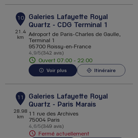
Galeries Lafayette Royal
10
Quartz - CDG Terminal 1
21.4
Aéroport de Paris-Charles de Gaulle,
km
Terminal 1
95700 Roissy-en-France
4,9
/5
(342 avis)
Note de 4.9 sur 5
Ouvert 07:00 - 22:00
Voir plus
Itinéraire
Galeries Lafayette Royal
11
Quartz - Paris Marais
28.98
11 rue des Archives
km
75004 Paris
4,6
/5
(349 avis)
Note de 4.6 sur 5
Fermé actuellement