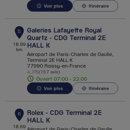
Voir plus
Itinéraire
Galeries Lafayette Royal
5
Quartz - CDG Terminal 2E
HALL K
18.69
km
Aéroport de Paris-Charles de Gaulle,
Terminal 2E HALL K
77990 Roissy-en-France
4,7
/5
(157 avis)
Note de 4.7 sur 5
Ouvert 07:00 - 22:00
Voir plus
Itinéraire
Rolex - CDG Terminal 2E
6
HALL K
18.69
Aéroport de Paris-Charles de Gaulle,