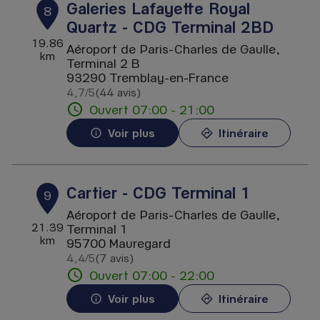
Galeries Lafayette Royal
8
Quartz - CDG Terminal 2BD
19.86
Aéroport de Paris-Charles de Gaulle,
km
Terminal 2 B
93290 Tremblay-en-France
4,7
/5
(44 avis)
Note de 4.7 sur 5
Ouvert 07:00 - 21:00
Voir plus
Itinéraire
Cartier - CDG Terminal 1
9
Aéroport de Paris-Charles de Gaulle,
21.39
Terminal 1
km
95700 Mauregard
4,4
/5
(7 avis)
Note de 4.4 sur 5
Ouvert 07:00 - 22:00
Voir plus
Itinéraire