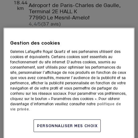
18.44
Aéroport de Paris-Charles de Gaulle,
km
Terminal 2E HALL K
77990 Le Mesnil-Amelot
4,4
/5
(37 avis)
Note de 4.4 sur 5
Ouvert 06:00 - 22:00
Voir plus
Itinéraire
Gestion des cookies
Galeries Lafayette Royal Quartz et ses partenaires utilisent des
cookies et équivalents. Certains cookies sont essentiels au
fonctionnement du site internet. D'autres cookies, soumis au
Galeries Lafayette Royal
consentement, sont utilisés pour optimiser les performances du
2
site, personnaliser l’affichage de nos produits en fonction de ceux
Quartz - CDG Terminal 2E
que vous avez consultés, mesurer l'audience de la publicité et sa
HALL L
18.45
pertinence, afficher la publicité personnalisée en fonction de votre
km
navigation et de votre profil et vous permettre de partager du
Aéroport de Paris-Charles de Gaulle,
contenu sur les réseaux sociaux. Pour paramétrer vos préférences,
Terminal 2E HALL L
cliquez sur le bouton « Paramètres des cookies ». Pour obtenir
davantage d'information veuillez consulter notre
politique de
77990 Le Mesnil-Amelot
vie privée.
Ouvert 07:00 - 22:00
Voir plus
Itinéraire
PERSONNALISER MES CHOIX