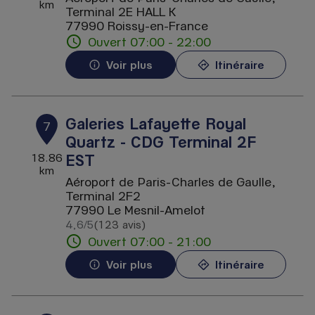
km
Terminal 2E HALL K
77990 Roissy-en-France
Ouvert 07:00 - 22:00
Voir plus
Itinéraire
Galeries Lafayette Royal
7
Quartz - CDG Terminal 2F
EST
18.86
km
Aéroport de Paris-Charles de Gaulle,
Terminal 2F2
77990 Le Mesnil-Amelot
4,6
/5
(123 avis)
Note de 4.6 sur 5
Ouvert 07:00 - 21:00
Voir plus
Itinéraire