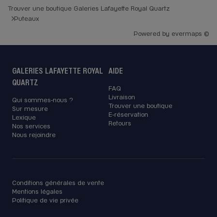
Trouver une boutique Galeries Lafayette Royal Quartz
Puteaux
Powered by
evermaps ©
GALERIES LAFAYETTE ROYAL
AIDE
QUARTZ
FAQ
Livraison
Qui sommes-nous ?
Trouver une boutique
Sur mesure
E-réservation
Lexique
Retours
Nos services
Nous rejoindre
Conditions générales de vente
Mentions légales
Politique de vie privée