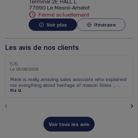
Terminal 2E HALL L
77990 Le Mesnil-Amelot
Fermé actuellement
Voir plus
Itinéraire
Les avis de nos clients
5
/5
Note de 5 sur 5
Le 05/08/2026
Marie is really amazing sales associate who explained
me everything about heritage of maison Rolex ,
Riz Q.
warranty and technicalities of complex watches .
Gallery Lafayette store is lucky to have Sales
associate like Marie who are passionate about
Horlogerie . Her smile , her expert opinion and i
depth knowledge makes a big différence . This is the
first time i was whole heartedly welcomed by Rolex
Voir tous les avis
SA in boutique. 10/10 well done 👏👏👏