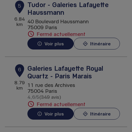
Tudor - Galeries Lafayette
5
Haussmann
6.84
40 Boulevard Haussmann
km
75009 Paris
Fermé actuellement
Voir plus
Itinéraire
Galeries Lafayette Royal
6
Quartz - Paris Marais
8.79
11 rue des Archives
km
75004 Paris
4,6
/5
(349 avis)
Note de 4.6 sur 5
Fermé actuellement
Voir plus
Itinéraire