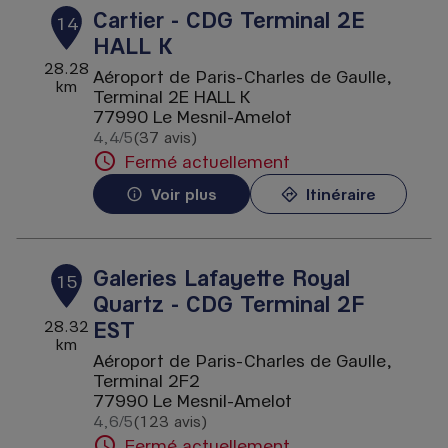
Cartier - CDG Terminal 2E
14
HALL K
28.28
Aéroport de Paris-Charles de Gaulle,
km
Terminal 2E HALL K
77990 Le Mesnil-Amelot
4,4
/5
(37 avis)
Note de 4.4 sur 5
Fermé actuellement
Voir plus
Itinéraire
Galeries Lafayette Royal
15
Quartz - CDG Terminal 2F
EST
28.32
km
Aéroport de Paris-Charles de Gaulle,
Terminal 2F2
77990 Le Mesnil-Amelot
4,6
/5
(123 avis)
Note de 4.6 sur 5
Fermé actuellement