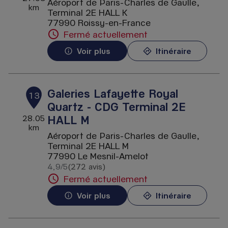
Aéroport de Paris-Charles de Gaulle,
km
Terminal 2E HALL K
77990 Roissy-en-France
Fermé actuellement
Voir plus
Itinéraire
Galeries Lafayette Royal
13
Quartz - CDG Terminal 2E
HALL M
28.05
km
Aéroport de Paris-Charles de Gaulle,
Terminal 2E HALL M
77990 Le Mesnil-Amelot
4,9
/5
(272 avis)
Note de 4.9 sur 5
Fermé actuellement
Voir plus
Itinéraire