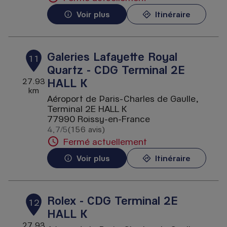
Voir plus
Itinéraire
Galeries Lafayette Royal
11
Quartz - CDG Terminal 2E
HALL K
27.93
km
Aéroport de Paris-Charles de Gaulle,
Terminal 2E HALL K
77990 Roissy-en-France
4,7
/5
(156 avis)
Note de 4.7 sur 5
Fermé actuellement
Voir plus
Itinéraire
Rolex - CDG Terminal 2E
12
HALL K
27.93