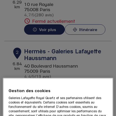
6.29
10 rue Royale
km
75008 Paris
4,7
/5
(280 avis)
Note de 4.7 sur 5
Fermé actuellement
Voir plus
Itinéraire
Hermès - Galeries Lafayette
2
Haussmann
6.84
40 Boulevard Haussmann
km
75009 Paris
4,4
/5
(13 avis)
Note de 4.4 sur 5
Fermé actuellement
Gestion des cookies
Voir plus
Itinéraire
Galeries Lafayette Royal Quartz et ses partenaires utilisent des
cookies et équivalents. Certains cookies sont essentiels au
fonctionnement du site internet. D'autres cookies, soumis au
consentement, sont utilisés pour optimiser les performances du
HO&JO Vintage - Galeries
3
site, personnaliser l’affichage de nos produits en fonction de ceux