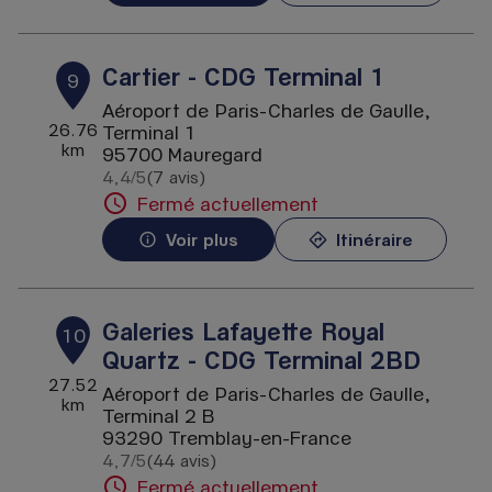
Cartier - CDG Terminal 1
9
Aéroport de Paris-Charles de Gaulle,
26.76
Terminal 1
km
95700 Mauregard
4,4
/5
(7 avis)
Note de 4.4 sur 5
Fermé actuellement
Voir plus
Itinéraire
Galeries Lafayette Royal
10
Quartz - CDG Terminal 2BD
27.52
Aéroport de Paris-Charles de Gaulle,
km
Terminal 2 B
93290 Tremblay-en-France
4,7
/5
(44 avis)
Note de 4.7 sur 5
Fermé actuellement