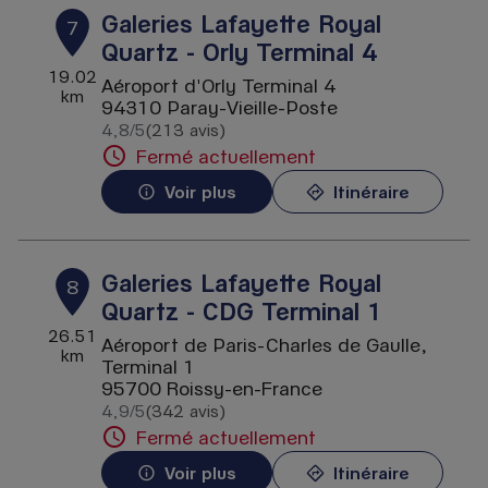
Galeries Lafayette Royal
7
Quartz - Orly Terminal 4
19.02
Aéroport d'Orly Terminal 4
km
94310 Paray-Vieille-Poste
4,8
/5
(213 avis)
Note de 4.8 sur 5
Fermé actuellement
Voir plus
Itinéraire
Galeries Lafayette Royal
8
Quartz - CDG Terminal 1
26.51
Aéroport de Paris-Charles de Gaulle,
km
Terminal 1
95700 Roissy-en-France
4,9
/5
(342 avis)
Note de 4.9 sur 5
Fermé actuellement
Voir plus
Itinéraire