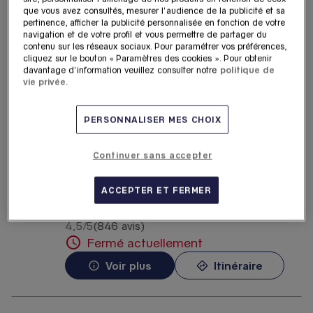
Lafayette Haussmann
que vous avez consultés, mesurer l'audience de la publicité et sa
pertinence, afficher la publicité personnalisée en fonction de votre
6.84
40 Boulevard Haussmann
navigation et de votre profil et vous permettre de partager du
km
75009 Paris
contenu sur les réseaux sociaux. Pour paramétrer vos préférences,
cliquez sur le bouton « Paramètres des cookies ». Pour obtenir
4,7
/5
(26 avis)
Note de 4.7 sur 5
davantage d'information veuillez consulter notre
politique de
Fermé actuellement
vie privée.
Voir plus
Itinéraire
PERSONNALISER MES CHOIX
Rolex - Galeries Lafayette
Continuer sans accepter
4
Haussmann
ACCEPTER ET FERMER
6.84
40 Boulevard Haussmann
km
75009 Paris
4,5
/5
(846 avis)
Note de 4.5 sur 5
Fermé actuellement
Voir plus
Itinéraire